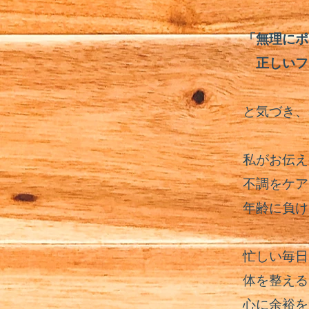
「無理にポ
正しいフ
と気づき、
私がお伝え
不調をケア
年齢に負け
忙しい毎日
体を整える
心に余裕を