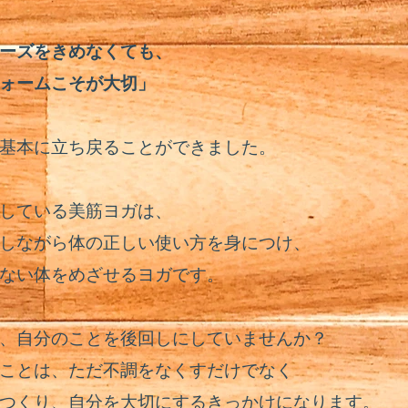
ーズをきめなくても、
ォームこそが大切」
基本に立ち戻ることができました。
している美筋ヨガは、
しながら体の正しい使い方を身につけ、
ない体をめざせるヨガです。
、自分のことを後回しにしていませんか？
ことは、ただ不調をなくすだけでなく
つくり、
自分を大切にするきっかけになります。