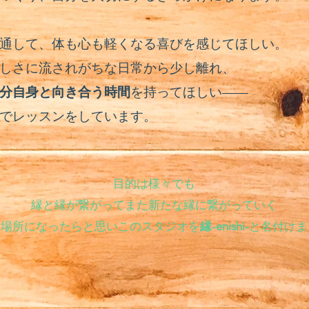
通して、体も心も軽くなる喜びを感じてほしい。
しさに流されがちな日常から少し離れ、
分自身と向き合う時間
を持ってほしい——
でレッスンをしています。​
目的は様々でも
縁と縁が繋がってまた新たな縁に繋がっていく
な場所になったらと思いこのスタジオを
縁-enishi-
と名付けま