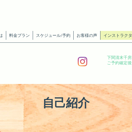
は
料金プラン
スケジュール/予約
お客様の声
インストラク
下関清末千房
ご予約確定後
自己紹介