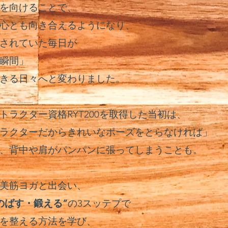
を向けることで、
心とも向き合えるようになり、
されていた毎日が
瞬間」
きる日々へと変わりました。
トラクター資格RYT200を取得した当初は、
ラクターだからきれいなポーズをとらなければ」
、
背中や肩がパンパンに張ってしまうことも。
美筋ヨガと出会い、
のばす・鍛える”
の3スッテプで
を整える方法を学び、