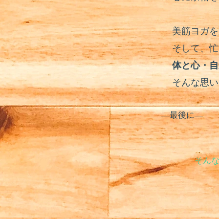
美筋ヨガを
そして、忙
体と心・自
そんな思い
—最後に—
そん