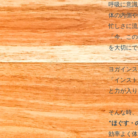
呼吸に意識
体の内側や
忙しさに流
「今、この
を大切にで
ヨガインス
「インスト
と力が入り
そんな時、
”ほぐす・
効率よく体